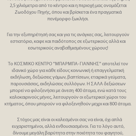
2,5 χιλιόμετρα από το κέντρο και η περιοχή μας ονομάζεται
Ζωοδόχου Πηγής, όπου και βρίσκεται ένα πραγματικά
πενέμορφο ξωκλήσι.
Για την εξυπηρέτησή σας και για τις ανάγκες σας, λειτουργούν
εστιατόριο, καφε και παιδότοπος σε εξωτερικούς αλλά και
εσωτερικούς αναβαθμισμένους χώρους!
Το ΚΟΣΜΙΚΟ ΚΕΝΤΡΟ ''ΜΠΑΡΜΠΑ-ΓΙΑΝΝΗΣ'' αποτελεί τον
ιδανικό χώρο για κάθε είδους κοινωνική ή επαγγελματική
εκδήλωση, δεξιώσεις γάμων, βαπτίσεων, εταιρικά γεύματα,
παρουσιάσεις, εκδηλώσεις συλλόγων. Η ΣΑΛΑ δεξιώσεων
μπορεί να φιλοξενήσει με άνεση 400 άτομα, ενώ κατά τους
καλοκαιρινούς μήνες, λειτουργούν οι εξωτερικοί χώροι του
κτήματος, όπου μπορούν να φιλοξενηθούν μεχρι και 800 άτομα.
Στόχος μας είναι οι καλεσμένοι σας να είναι, όχι απλά
ευχαριστημένοι, αλλά ενθουσιασμένοι. Για το λόγο αυτό,
δίνουμε μεγάλη βαρύτητα στην ποιότητα του φαγητού,